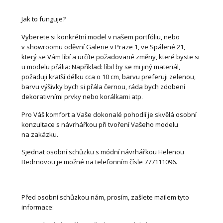
Jak to funguje?
Vyberete si konkrétní model v našem portfóliu, nebo
v showroomu oděvní Galerie v Praze 1, ve Spálené 21,
který se Vám líbí a určíte požadované změny, které byste si
u modelu přália: Například: líbil by se mi jiný materiál,
požaduji kratší délku cca o 10 cm, barvu preferuji zelenou,
barvu výšivky bych si přála černou, ráda bych zdobení
dekorativními prvky nebo korálkami atp.
Pro Váš komfort a Vaše dokonalé pohodlí je skvělá osobní
konzultace s návrhářkou při tvoření Vašeho modelu
na zakázku.
Sjednat osobní schůzku s módní návrhářkou Helenou
Bedrnovou je možné na telefonním čísle 777111096.
Před osobní schůzkou nám, prosím, zašlete mailem tyto
informace: