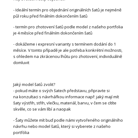
- Ideální termín pro objednání originálních šatů je nejméně
půl roku před finálním dokončením šatů
- termín pro zhotovení šatů podle model z našeho portfolia
je 4 měsíce před finálním dokončením šatů
- dokážeme i expresní varianty s termínem dodání do 1
měsíce. V tomto případě je ale potřeba konkrétní možnosti,
s ohledem na zkrácenou lhůtu pro zhotovení, individuálně
domluvit
Jaký model šatů zvolit?
- pokud máte o svých šatech představu, připravte si
na konzultaci s návrhářkou informace např: jaký mají mít
šaty výstřih, střih, vlečku, materiál, barvu, v čem se cítíte
skvěle, co se vám líbí a naopak
- Šaty můžete mít buď podle námi vytvořeného originálního
návrhu nebo model šatů, který si vyberete z našeho
portfólia