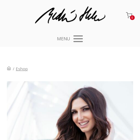
0
MENU
/
Eshop