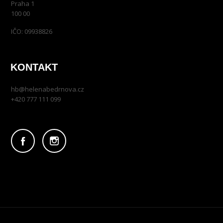
Praha 1
100 00
IČO: 09938826
KONTAKT
hb@helenabedrnova.cz
+420 777 111 099