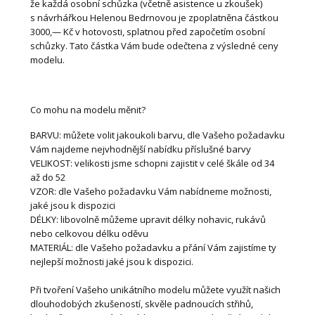
že každá osobní schůzka (včetně asistence u zkoušek)
s návrhářkou Helenou Bedrnovou je zpoplatněna částkou
3000,— Kč v hotovosti, splatnou před započetím osobní
schůzky. Tato částka Vám bude odečtena z výsledné ceny
modelu.
Co mohu na modelu měnit?
BARVU: můžete volit jakoukoli barvu, dle Vašeho požadavku
Vám najdeme nejvhodnější nabídku příslušné barvy
VELIKOST: velikosti jsme schopni zajistit v celé škále od 34
až do 52
VZOR: dle Vašeho požadavku Vám nabídneme možnosti,
jaké jsou k dispozici
DÉLKY: libovolně můžeme upravit délky nohavic, rukávů
nebo celkovou délku oděvu
MATERIÁL: dle Vašeho požadavku a přání Vám zajistíme ty
nejlepší možnosti jaké jsou k dispozici.
Při tvoření Vašeho unikátního modelu můžete využít našich
dlouhodobých zkušeností, skvěle padnoucích střihů,