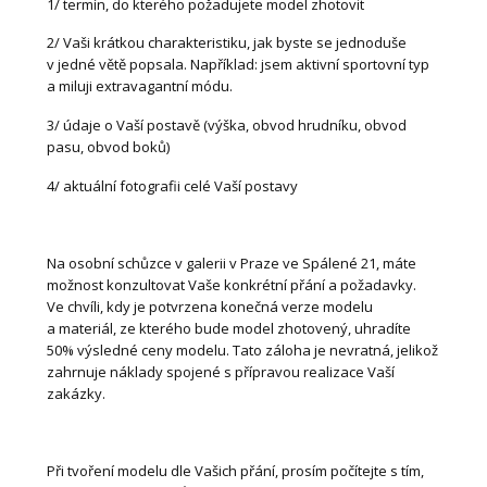
1/ termín, do kterého požadujete model zhotovit
2/ Vaši krátkou charakteristiku, jak byste se jednoduše
v jedné větě popsala. Například: jsem aktivní sportovní typ
a miluji extravagantní módu.
3/ údaje o Vaší postavě (výška, obvod hrudníku, obvod
pasu, obvod boků)
4/ aktuální fotografii celé Vaší postavy
Na osobní schůzce v galerii v Praze ve Spálené 21, máte
možnost konzultovat Vaše konkrétní přání a požadavky.
Ve chvíli, kdy je potvrzena konečná verze modelu
a materiál, ze kterého bude model zhotovený, uhradíte
50% výsledné ceny modelu. Tato záloha je nevratná, jelikož
zahrnuje náklady spojené s přípravou realizace Vaší
zakázky.
Při tvoření modelu dle Vašich přání, prosím počítejte s tím,