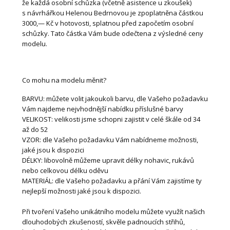
že každá osobní schůzka (včetně asistence u zkoušek)
s návrhářkou Helenou Bedrnovou je zpoplatněna částkou
3000,— Kč v hotovosti, splatnou před započetím osobní
schůzky. Tato částka Vám bude odečtena z výsledné ceny
modelu.
Co mohu na modelu měnit?
BARVU: můžete volit jakoukoli barvu, dle Vašeho požadavku
Vám najdeme nejvhodnější nabídku příslušné barvy
VELIKOST: velikosti jsme schopni zajistit v celé škále od 34
až do 52
VZOR: dle Vašeho požadavku Vám nabídneme možnosti,
jaké jsou k dispozici
DÉLKY: libovolně můžeme upravit délky nohavic, rukávů
nebo celkovou délku oděvu
MATERIÁL: dle Vašeho požadavku a přání Vám zajistíme ty
nejlepší možnosti jaké jsou k dispozici.
Při tvoření Vašeho unikátního modelu můžete využít našich
dlouhodobých zkušeností, skvěle padnoucích střihů,