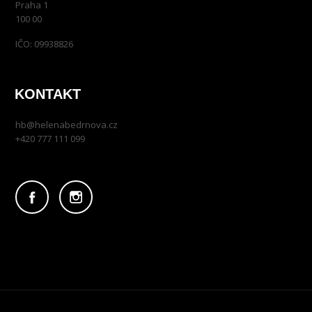
Praha 1
100 00
IČO: 09938826
KONTAKT
hb@helenabedrnova.cz
+420 777 111 099