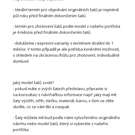
- Ideální termín pro objednání originálních šatů je nejméně
půl roku před finálním dokončením šatů
- termín pro zhotovení šatů podle model z našeho portfolia
je 4 měsíce před finálním dokončením šatů
- dokážeme i expresní varianty s termínem dodání do 1
měsíce. V tomto případě je ale potřeba konkrétní možnosti,
s ohledem na zkrácenou lhůtu pro zhotovení, individuálně
domluvit
Jaký model šatů zvolit?
- pokud máte o svých šatech představu, připravte si
na konzultaci s návrhářkou informace např: jaký mají mít
šaty výstřih, střih, vlečku, materiál, barvu, v čem se cítíte
skvěle, co se vám líbí a naopak
- Šaty můžete mít buď podle námi vytvořeného originálního
návrhu nebo model šatů, který si vyberete z našeho
portfólia