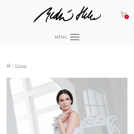
0
MENU
/
Eshop