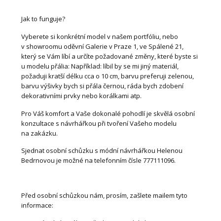
Jak to funguje?
Vyberete si konkrétní model v našem portfóliu, nebo
v showroomu oděvní Galerie v Praze 1, ve Spálené 21,
který se Vám líbí a určíte požadované změny, které byste si
u modelu přália: Například: líbil by se mi jiný materiál,
požaduji kratší délku cca o 10 cm, barvu preferuji zelenou,
barvu výšivky bych si přála černou, ráda bych zdobení
dekorativními prvky nebo korálkami atp.
Pro Váš komfort a Vaše dokonalé pohodlí je skvělá osobní
konzultace s návrhářkou při tvoření Vašeho modelu
na zakázku.
Sjednat osobní schůzku s módní návrhářkou Helenou
Bedrnovou je možné na telefonním čísle 777111096.
Před osobní schůzkou nám, prosím, zašlete mailem tyto
informace: