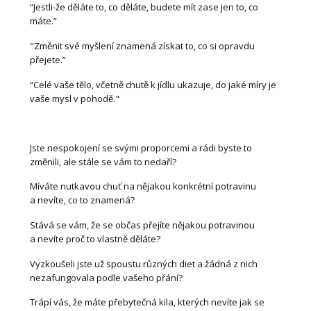
“Jestli-že děláte to, co děláte, budete mít zase jen to, co
máte.”
"Změnit své myšlení znamená získat to, co si opravdu
přejete.”
“Celé vaše tělo, včetně chutě k jídlu ukazuje, do jaké míry je
vaše mysl v pohodě."
Jste nespokojení se svými proporcemi a rádi byste to
změnili, ale stále se vám to nedaří?
Míváte nutkavou chuť na nějakou konkrétní potravinu
a nevíte, co to znamená?
Stává se vám, že se občas přejíte nějakou potravinou
a nevíte proč to vlastně děláte?
Vyzkoušeli jste už spoustu různých diet a žádná z nich
nezafungovala podle vašeho přání?
Trápí vás, že máte přebytečná kila, kterých nevíte jak se