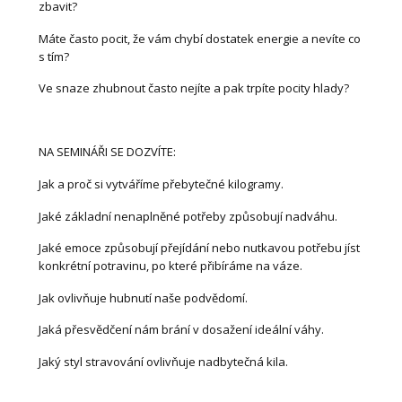
zbavit?
Máte často pocit, že vám chybí dostatek energie a nevíte co
s tím?
Ve snaze zhubnout často nejíte a pak trpíte pocity hlady?
NA SEMINÁŘI SE DOZVÍTE:
Jak a proč si vytváříme přebytečné kilogramy.
Jaké základní nenaplněné potřeby způsobují nadváhu.
Jaké emoce způsobují přejídání nebo nutkavou potřebu jíst
konkrétní potravinu, po které přibíráme na váze.
Jak ovlivňuje hubnutí naše podvědomí.
Jaká přesvědčení nám brání v dosažení ideální váhy.
Jaký styl stravování ovlivňuje nadbytečná kila.