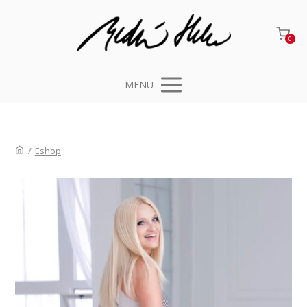
0
MENU
/
Eshop