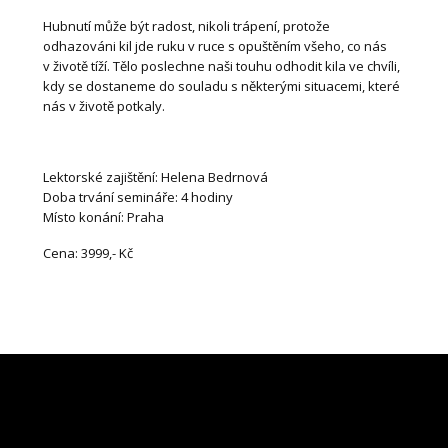
Hubnutí může být radost, nikoli trápení, protože
odhazováni kil jde ruku v ruce s opuštěním všeho, co nás
v životě tíží. Tělo poslechne naši touhu odhodit kila ve chvíli,
kdy se dostaneme do souladu s některými situacemi, které
nás v životě potkaly.
Lektorské zajištění: Helena Bedrnová
Doba trvání semináře: 4 hodiny
Místo konání: Praha
Cena: 3999,- Kč