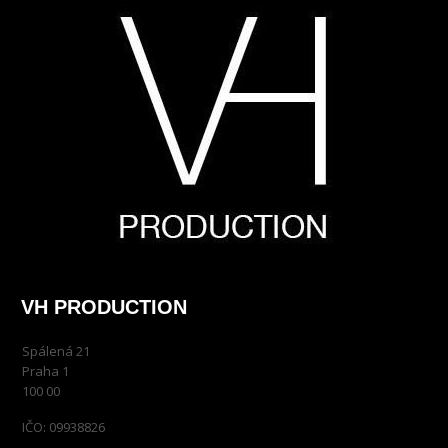
VH PRODUCTION
Spálená 21
Praha 1
100 00
IČO: 09938826