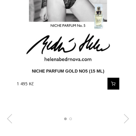
NICHE PARFUM GOLD NO5 (100 ML)
NICHE PARFUM GOLD NO5 (15 ML)
1 495
4 995
Kč
Kč