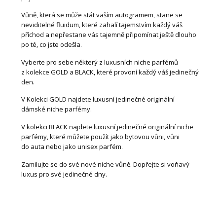
Vůně, která se může stát vaším autogramem, stane se
neviditelné fluidum, které zahalí tajemstvím každý váš
příchod a nepřestane vás tajemně připomínat ještě dlouho
po té, co jste odešla.
Vyberte pro sebe některý z luxusních niche parfémů
z kolekce GOLD a BLACK, které provoní každý váš jedinečný
den.
V Kolekci GOLD najdete luxusní jedinečné originální
dámské niche parfémy.
V kolekci BLACK najdete luxusní jedinečné originální niche
parfémy, které můžete použít jako bytovou vůni, vůni
do auta nebo jako unisex parfém.
Zamilujte se do své nové niche vůně. Dopřejte si voňavý
luxus pro své jedinečné dny.