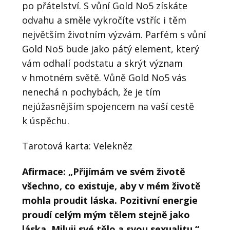
po přátelství. S vůní Gold No5 získáte
odvahu a směle vykročíte vstříc i těm
největším životním výzvám. Parfém s vůní
Gold No5 bude jako pátý element, který
vám odhalí podstatu a skrýt význam
v hmotném světě. Vůně Gold No5 vás
nenechá n pochybách, že je tím
nejúžasnějším spojencem na vaší cestě
k úspěchu.
Tarotová karta: Velekněz
Afirmace: „Přijímám ve svém životě
všechno, co existuje, aby v mém životě
mohla proudit láska. Pozitivní energie
proudí celým mým tělem stejně jako
láska. Miluji své tělo a svou sexualitu.“