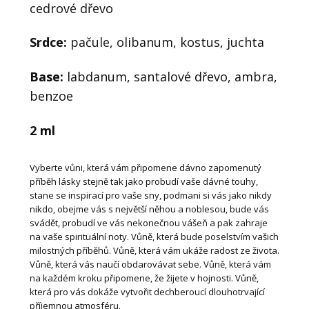
cedrové dřevo
Srdce:
pačule, olibanum, kostus, juchta
Base:
labdanum, santalové dřevo, ambra,
benzoe
2 ml
Vyberte vůni, která vám připomene dávno zapomenutý
příběh lásky stejně tak jako probudí vaše dávné touhy,
stane se inspirací pro vaše sny, podmani si vás jako nikdy
nikdo, obejme vás s největší něhou a noblesou, bude vás
svádět, probudí ve vás nekonečnou vášeň a pak zahraje
na vaše spirituální noty. Vůně, která bude poselstvím vašich
milostných příběhů. Vůně, která vám ukáže radost ze života.
Vůně, která vás naučí obdarovávat sebe. Vůně, která vám
na každém kroku připomene, že žijete v hojnosti. Vůně,
která pro vás dokáže vytvořit dechberoucí dlouhotrvající
příjemnou atmosféru.