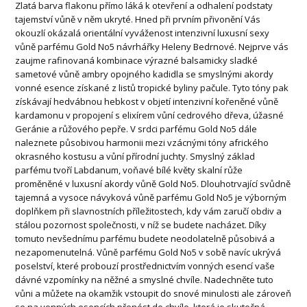
Zlatá barva flakonu přímo láká k otevření a odhalení podstaty
tajemství vůně v něm ukryté. Hned při prvním přivonění Vás
okouzlí okázalá orientální vyváženost intenzivní luxusní sexy
vůně parfému Gold No5 návrhářky Heleny Bedrnové. Nejprve vás
zaujme rafinovaná kombinace výrazné balsamicky sladké
sametové vůně ambry opojného kadidla se smyslnými akordy
vonné esence získané z listů tropické byliny pačule. Tyto tóny pak
získávají hedvábnou hebkost v objetí intenzivní kořeněné vůně
kardamonu v propojení s elixírem vůní cedrového dřeva, úžasné
Geránie a růžového pepře. V srdci parfému Gold No5 dále
naleznete působivou harmonii mezi vzácnými tóny afrického
okrasného kostusu a vůní přírodní juchty. Smyslný základ
parfému tvoří Labdanum, voňavé bílé květy skalní růže
proměněné v luxusní akordy vůně Gold No5. Dlouhotrvající svůdně
tajemná a vysoce návyková vůně parfému Gold No5 je výborným
doplňkem při slavnostních příležitostech, kdy vám zaručí obdiv a
stálou pozornost společnosti, v níž se budete nacházet. Díky
tomuto nevšednímu parfému budete neodolatelně působivá a
nezapomenutelná. Vůně parfému Gold No5 v sobě navíc ukrývá
poselství, které probouzí prostřednictvím vonných esencí vaše
dávné vzpomínky na něžné a smyslné chvíle. Nadechněte tuto
vůni a můžete na okamžik vstoupit do snové minulosti ale zároveň
se na vonných esencích přenést do chvíle, která je skutečná,