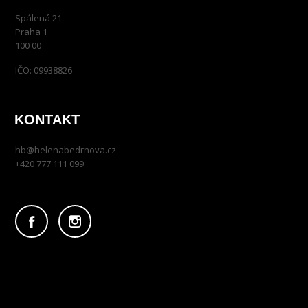
Spálená 21
Praha 1
100 00
IČO: 09938826
KONTAKT
hb@helenabedrnova.cz
+420 777 111 099