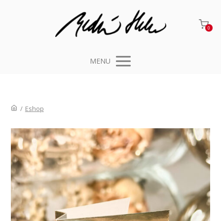
0
MENU
/
Eshop