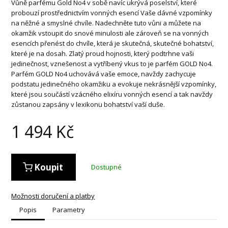
Vůně parfému Gold No4 v sobě navíc ukrývá poselství, které
probouzí prostřednictvím vonných esencí Vaše dávné vzpomínky
na něžné a smyslné chvíle. Nadechněte tuto vůni a můžete na
okamžik vstoupit do snové minulosti ale zároveň se na vonných
esencích přenést do chvíle, která je skutečná, skutečné bohatství,
které je na dosah. Zlatý proud hojnosti, který podtrhne vaši
jedinečnost, vznešenost a vytříbený vkus to je parfém GOLD No4.
Parfém GOLD No4 uchovává vaše emoce, navždy zachycuje
podstatu jedinečného okamžiku a evokuje nekrásnější vzpomínky,
které jsou součástí vzácného elixíru vonných esencí a tak navždy
zůstanou zapsány v lexikonu bohatství vaší duše.
1 494
Kč
Koupit
Dostupné
Možnosti doručení a platby
Popis
Parametry