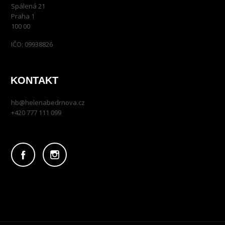
Spálená 21
Praha 1
100 00
IČO: 09938826
KONTAKT
hb@helenabedrnova.cz
+420 777 111 099