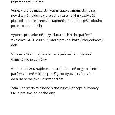
příjemnou atmosféru.
Vůně, která se může stát vaším autogramem, stane se
neviditelné fluidum, které zahalí tajemstvím každý váš
příchod a nepřestane vás tajemně připomínat ještě dlouho
po té, co jste odešla.
Vyberte pro sebe některý z luxusních niche parfémů
z kolekce GOLD a BLACK, které provoní každý váš jedinečný
den.
V Kolekci GOLD najdete luxusní jedinečné originální
dámské niche parfémy.
V kolekci BLACK najdete luxusní jedinečné originální niche
parfémy, které můžete použít jako bytovou vůni, vůni
do auta nebo jako unisex parfém.
Zamilujte se do své nové niche vůně. Dopřejte si voňavý
luxus pro své jedinečné dny.