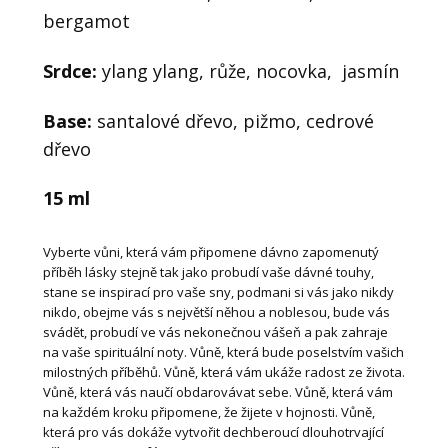
bergamot
Srdce:
ylang ylang, růže, nocovka, jasmín
Base:
santalové dřevo, pižmo, cedrové
dřevo
15 ml
Vyberte vůni, která vám připomene dávno zapomenutý
příběh lásky stejně tak jako probudí vaše dávné touhy,
stane se inspirací pro vaše sny, podmani si vás jako nikdy
nikdo, obejme vás s největší něhou a noblesou, bude vás
svádět, probudí ve vás nekonečnou vášeň a pak zahraje
na vaše spirituální noty. Vůně, která bude poselstvím vašich
milostných příběhů. Vůně, která vám ukáže radost ze života.
Vůně, která vás naučí obdarovávat sebe. Vůně, která vám
na každém kroku připomene, že žijete v hojnosti. Vůně,
která pro vás dokáže vytvořit dechberoucí dlouhotrvající