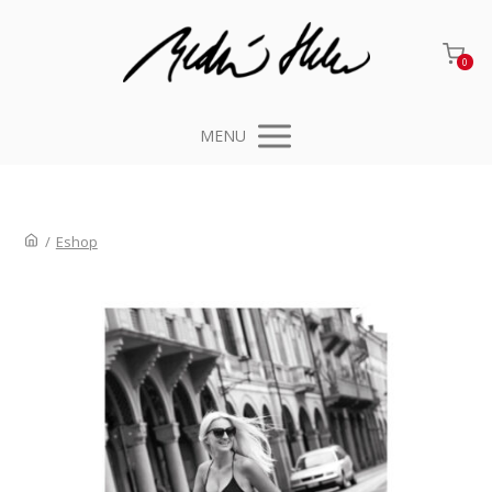
0
MENU
/
Eshop