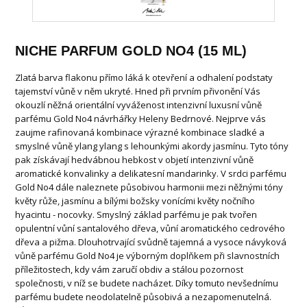
NICHE PARFUM GOLD NO4 (15 ML)
Zlatá barva flakonu přímo láká k otevření a odhalení podstaty
tajemství vůně v něm ukryté. Hned při prvním přivonění Vás
okouzlí něžná orientální vyváženost intenzivní luxusní vůně
parfému Gold No4 návrhářky Heleny Bedrnové. Nejprve vás
zaujme rafinovaná kombinace výrazné kombinace sladké a
smyslné vůně ylang ylang s lehounkými akordy jasmínu. Tyto tóny
pak získávají hedvábnou hebkost v objetí intenzivní vůně
aromatické konvalinky a delikatesní mandarinky. V srdci parfému
Gold No4 dále naleznete působivou harmonii mezi něžnými tóny
květy růže, jasmínu a bílými božsky vonícími květy nočního
hyacintu - nocovky. Smyslný základ parfému je pak tvořen
opulentní vůní santalového dřeva, vůní aromatického cedrového
dřeva a pižma. Dlouhotrvající svůdně tajemná a vysoce návyková
vůně parfému Gold No4 je výborným doplňkem při slavnostních
příležitostech, kdy vám zaručí obdiv a stálou pozornost
společnosti, v níž se budete nacházet. Díky tomuto nevšednímu
parfému budete neodolatelně působivá a nezapomenutelná.