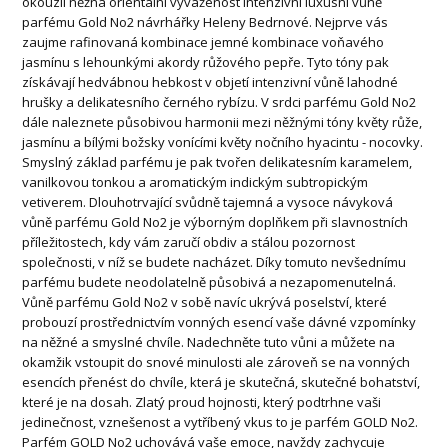
okouzlí něžná orientální vyváženost intenzivní luxusní vůně
parfému Gold No2 návrhářky Heleny Bedrnové. Nejprve vás
zaujme rafinovaná kombinace jemné kombinace voňavého
jasmínu s lehounkými akordy růžového pepře. Tyto tóny pak
získávají hedvábnou hebkost v objetí intenzivní vůně lahodné
hrušky a delikatesního černého rybízu. V srdci parfému Gold No2
dále naleznete působivou harmonii mezi něžnými tóny květy růže,
jasmínu a bílými božsky vonícími květy nočního hyacintu - nocovky.
Smyslný základ parfému je pak tvořen delikatesním karamelem,
vanilkovou tonkou a aromatickým indickým subtropickým
vetiverem. Dlouhotrvající svůdně tajemná a vysoce návyková
vůně parfému Gold No2 je výborným doplňkem při slavnostních
příležitostech, kdy vám zaručí obdiv a stálou pozornost
společnosti, v níž se budete nacházet. Díky tomuto nevšednímu
parfému budete neodolatelně působivá a nezapomenutelná.
Vůně parfému Gold No2 v sobě navíc ukrývá poselství, které
probouzí prostřednictvím vonných esencí vaše dávné vzpomínky
na něžné a smyslné chvíle. Nadechněte tuto vůni a můžete na
okamžik vstoupit do snové minulosti ale zároveň se na vonných
esencích přenést do chvíle, která je skutečná, skutečné bohatství,
které je na dosah. Zlatý proud hojnosti, který podtrhne vaši
jedinečnost, vznešenost a vytříbený vkus to je parfém GOLD No2.
Parfém GOLD No2 uchovává vaše emoce, navždy zachycuje