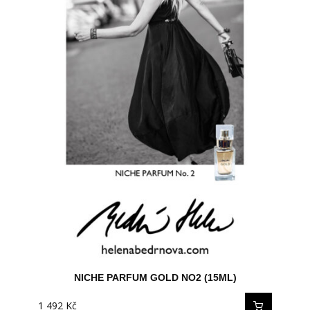
NICHE PARFUM GOLD NO2 (2ML - TESTER)
NICHE PARFUM GOLD NO2 (15ML)
1 492
150
Kč
Kč