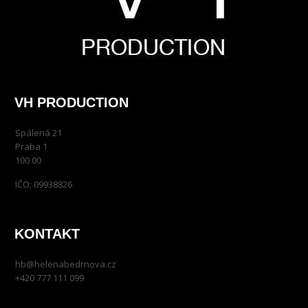
VH PRODUCTION
Spálená 21
Praha 1
100 00
IČO: 09938826
KONTAKT
hb@helenabedrnova.cz
+420 777 111 099