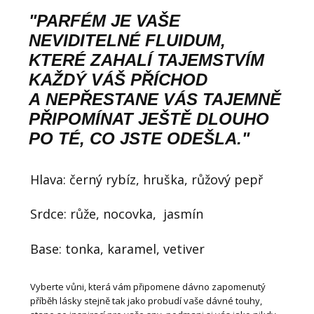
"PARFÉM JE VAŠE
NEVIDITELNÉ FLUIDUM,
KTERÉ ZAHALÍ TAJEMSTVÍM
KAŽDÝ VÁŠ PŘÍCHOD
A NEPŘESTANE VÁS TAJEMNĚ
PŘIPOMÍNAT JEŠTĚ DLOUHO
PO TÉ, CO JSTE ODEŠLA."
Hlava: černý rybíz, hruška, růžový pepř
Srdce: růže, nocovka, jasmín
Base: tonka, karamel, vetiver
Vyberte vůni, která vám připomene dávno zapomenutý
příběh lásky stejně tak jako probudí vaše dávné touhy,