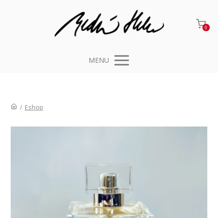
0
MENU
/
Eshop