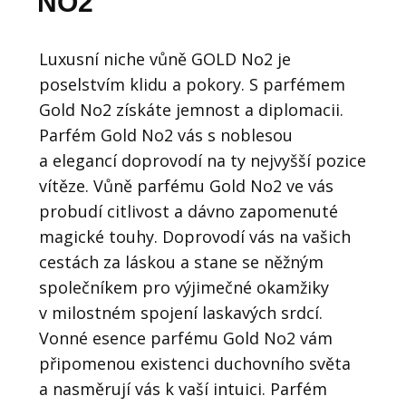
NO2
Luxusní niche vůně GOLD No2 je
poselstvím klidu a pokory. S parfémem
Gold No2 získáte jemnost a diplomacii.
Parfém Gold No2 vás s noblesou
a elegancí doprovodí na ty nejvyšší pozice
vítěze. Vůně parfému Gold No2 ve vás
probudí citlivost a dávno zapomenuté
magické touhy. Doprovodí vás na vašich
cestách za láskou a stane se něžným
společníkem pro výjimečné okamžiky
v milostném spojení laskavých srdcí.
Vonné esence parfému Gold No2 vám
připomenou existenci duchovního světa
a nasměrují vás k vaší intuici. Parfém