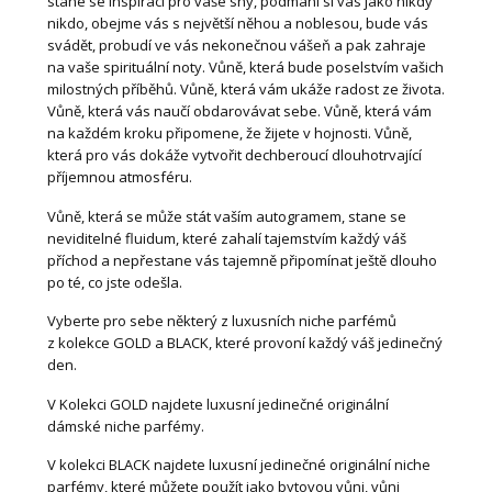
stane se inspirací pro vaše sny, podmani si vás jako nikdy
nikdo, obejme vás s největší něhou a noblesou, bude vás
svádět, probudí ve vás nekonečnou vášeň a pak zahraje
na vaše spirituální noty. Vůně, která bude poselstvím vašich
milostných příběhů. Vůně, která vám ukáže radost ze života.
Vůně, která vás naučí obdarovávat sebe. Vůně, která vám
na každém kroku připomene, že žijete v hojnosti. Vůně,
která pro vás dokáže vytvořit dechberoucí dlouhotrvající
příjemnou atmosféru.
Vůně, která se může stát vaším autogramem, stane se
neviditelné fluidum, které zahalí tajemstvím každý váš
příchod a nepřestane vás tajemně připomínat ještě dlouho
po té, co jste odešla.
Vyberte pro sebe některý z luxusních niche parfémů
z kolekce GOLD a BLACK, které provoní každý váš jedinečný
den.
V Kolekci GOLD najdete luxusní jedinečné originální
dámské niche parfémy.
V kolekci BLACK najdete luxusní jedinečné originální niche
parfémy, které můžete použít jako bytovou vůni, vůni