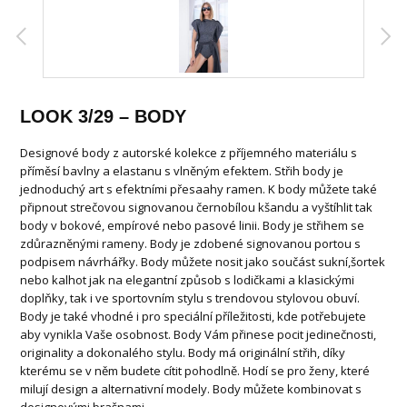
LOOK 3/29 – BODY
Designové body z autorské kolekce z příjemného materiálu s
příměsí bavlny a elastanu s vlněným efektem. Střih body je
jednoduchý art s efektními přesaahy ramen. K body můžete také
připnout strečovou signovanou černobílou kšandu a vyštíhlit tak
body v bokové, empírové nebo pasové linii. Body je střihem se
zdůrazněnými rameny. Body je zdobené signovanou portou s
podpisem návrhářky. Body můžete nosit jako součást sukní,šortek
nebo kalhot jak na elegantní způsob s lodičkami a klasickými
doplňky, tak i ve sportovním stylu s trendovou stylovou obuví.
Body je také vhodné i pro speciální příležitosti, kde potřebujete
aby vynikla Vaše osobnost. Body Vám přinese pocit jedinečnosti,
originality a dokonalého stylu. Body má originální střih, díky
kterému se v něm budete cítit pohodlně. Hodí se pro ženy, které
milují design a alternativní modely. Body můžete kombinovat s
designovými brašnami.