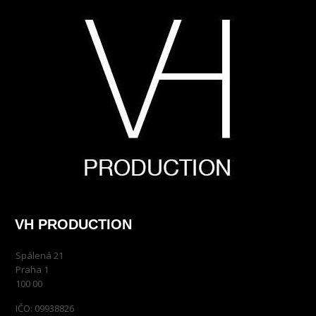
VH PRODUCTION
Spálená 21
Praha 1
100 00
IČO: 09938826