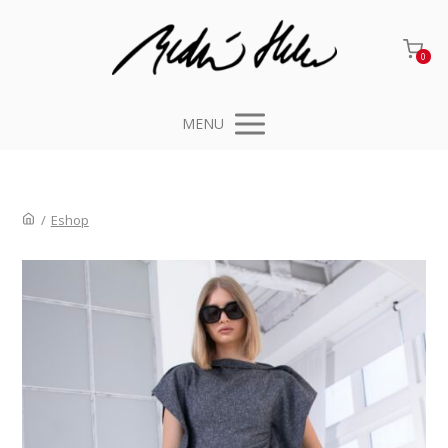
0
MENU
/
Eshop