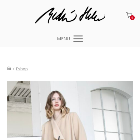
0
MENU
/
Eshop