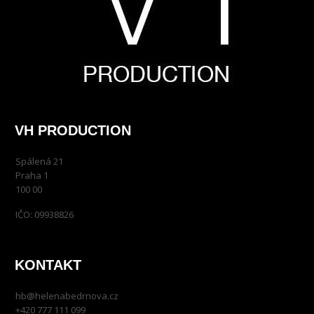
VH PRODUCTION
Spálená 21
Praha 1
100 00
IČO: 09938826
KONTAKT
hb@helenabedrnova.cz
+420 777 111 099