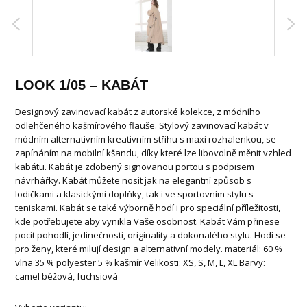
LOOK 1/05 – KABÁT
Designový zavinovací kabát z autorské kolekce, z módního
odlehčeného kašmírového flauše. Stylový zavinovací kabát v
módním alternativním kreativním střihu s maxi rozhalenkou, se
zapínáním na mobilní kšandu, díky které lze libovolně měnit vzhled
kabátu. Kabát je zdobený signovanou portou s podpisem
návrhářky. Kabát můžete nosit jak na elegantní způsob s
lodičkami a klasickými doplňky, tak i ve sportovním stylu s
teniskami. Kabát se také výborně hodí i pro speciální příležitosti,
kde potřebujete aby vynikla Vaše osobnost. Kabát Vám přinese
pocit pohodlí, jedinečnosti, originality a dokonalého stylu. Hodí se
pro ženy, které milují design a alternativní modely. materiál: 60 %
vlna 35 % polyester 5 % kašmír Velikosti: XS, S, M, L, XL Barvy:
camel béžová, fuchsiová