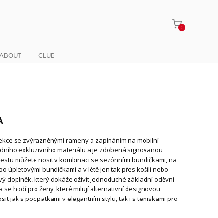
0
ABOUT
CLUB
A
lekce se zvýrazněnými rameny a zapínáním na mobilní
dního exkluzivního materiálu a je zdobená signovanou
estu můžete nosit v kombinaci se sezónními bundičkami, na
o úpletovými bundičkami a v létě jen tak přes košili nebo
lový doplněk, který dokáže oživit jednoduché základní oděvní
 se hodí pro ženy, které milují alternativní designovou
it jak s podpatkami v elegantním stylu, tak i s teniskami pro