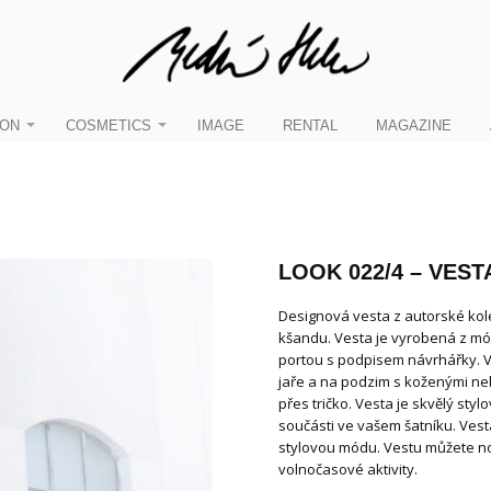
ION
COSMETICS
IMAGE
RENTAL
MAGAZINE
LOOK 022/4 – VEST
Designová vesta z autorské ko
kšandu. Vesta je vyrobená z mó
portou s podpisem návrhářky. V
jaře a na podzim s koženými neb
přes tričko. Vesta je skvělý sty
součásti ve vašem šatníku. Vesta
stylovou módu. Vestu můžete nos
volnočasové aktivity.