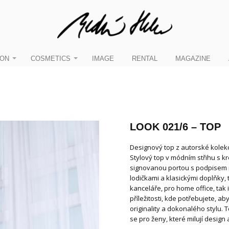
ION
COSMETICS
IMAGE
RENTAL
MAGAZINE
LOOK 021/6 – TOP
Designový top z autorské kolek
Stylový top v módním střihu s kr
signovanou portou s podpisem n
lodičkami a klasickými doplňky, 
kanceláře, pro home office, tak 
příležitosti, kde potřebujete, a
originality a dokonalého stylu. 
se pro ženy, které milují design 