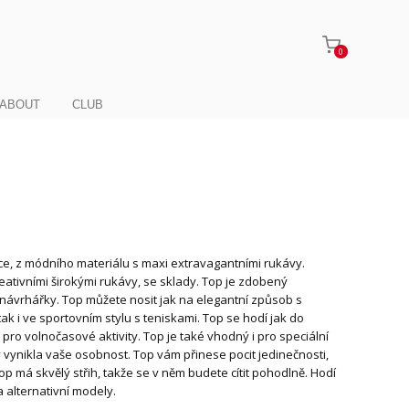
0
ABOUT
CLUB
ce, z módního materiálu s maxi extravagantními rukávy.
eativními širokými rukávy, se sklady. Top je zdobený
ávrhářky. Top můžete nosit jak na elegantní způsob s
tak i ve sportovním stylu s teniskami. Top se hodí jak do
i pro volnočasové aktivity. Top je také vhodný i pro speciální
by vynikla vaše osobnost. Top vám přinese pocit jedinečnosti,
Top má skvělý střih, takže se v něm budete cítit pohodlně. Hodí
a alternativní modely.