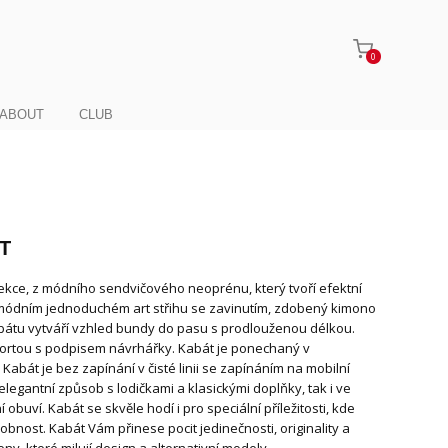
0
ABOUT
CLUB
T
ekce, z módního sendvičového neoprénu, který tvoří efektní
 módním jednoduchém art střihu se zavinutím, zdobený kimono
kabátu vytváří vzhled bundy do pasu s prodlouženou délkou.
ortou s podpisem návrhářky. Kabát je ponechaný v
 Kabát je bez zapínání v čisté linii se zapínáním na mobilní
legantní způsob s lodičkami a klasickými doplňky, tak i ve
obuví. Kabát se skvěle hodí i pro speciální příležitosti, kde
bnost. Kabát Vám přinese pocit jedinečnosti, originality a
ny, které milují design a alternativní modely.