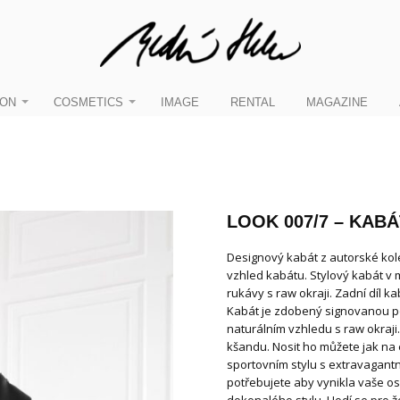
ION
COSMETICS
IMAGE
RENTAL
MAGAZINE
LOOK 007/7 – KABÁ
Designový kabát z autorské kol
vzhled kabátu. Stylový kabát v
rukávy s raw okraji. Zadní díl 
Kabát je zdobený signovanou p
naturálním vzhledu s raw okraji.
kšandu. Nosit ho můžete jak na e
sportovním stylu s extravagantní 
potřebujete aby vynikla vaše oso
dokonalého stylu. Hodí se pro že