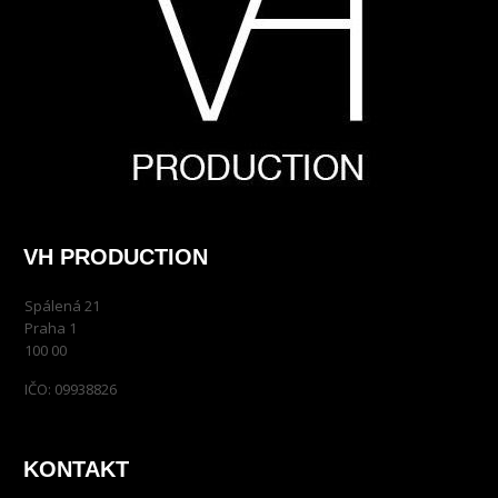
VH PRODUCTION
Spálená 21
Praha 1
100 00
IČO: 09938826
KONTAKT