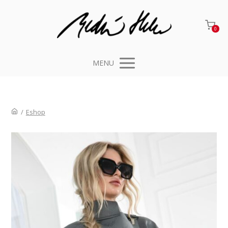
0
MENU
/
Eshop