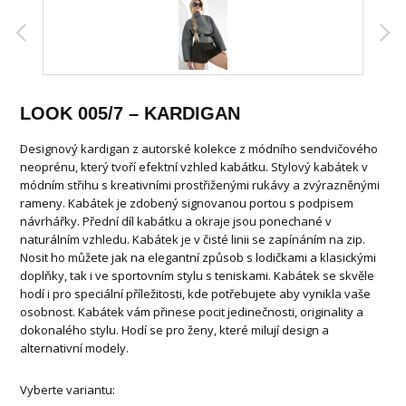
LOOK 005/7 – KARDIGAN
Designový kardigan z autorské kolekce z módního sendvičového
neoprénu, který tvoří efektní vzhled kabátku. Stylový kabátek v
módním střihu s kreativními prostřiženými rukávy a zvýrazněnými
rameny. Kabátek je zdobený signovanou portou s podpisem
návrhářky. Přední díl kabátku a okraje jsou ponechané v
naturálním vzhledu. Kabátek je v čisté linii se zapínáním na zip.
Nosit ho můžete jak na elegantní způsob s lodičkami a klasickými
doplňky, tak i ve sportovním stylu s teniskami. Kabátek se skvěle
hodí i pro speciální příležitosti, kde potřebujete aby vynikla vaše
osobnost. Kabátek vám přinese pocit jedinečnosti, originality a
dokonalého stylu. Hodí se pro ženy, které milují design a
alternativní modely.
Vyberte variantu: