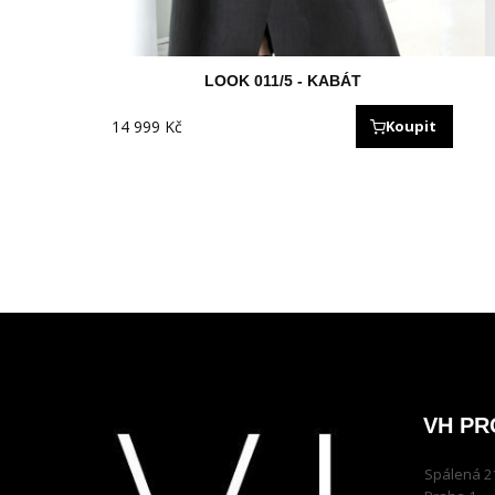
LOOK 011/5 - KABÁT
14 999
Kč
Koupit
VH PR
Spálená 2