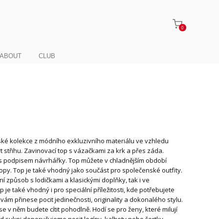
0
ABOUT
CLUB
rské kolekce z módního exkluzivního materiálu ve vzhledu
rt střihu. Zavinovací top s vázačkami za krk a přes záda.
s podpisem návrhářky. Top můžete v chladnějším období
 topy. Top je také vhodný jako součást pro společenské outfity.
í způsob s lodičkami a klasickými doplňky, tak i ve
 je také vhodný i pro speciální příležitosti, kde potřebujete
ám přinese pocit jedinečnosti, originality a dokonalého stylu.
e v něm budete cítit pohodlně. Hodí se pro ženy, které milují
od sukni doporučujeme nosit legíny, kalhoty nebo šortky.