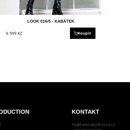
LOOK 016/5 - KABÁTEK
6 999
Kč
Koupit
ODUCTION
KONTAKT
1
hb@helenabedrnova.cz