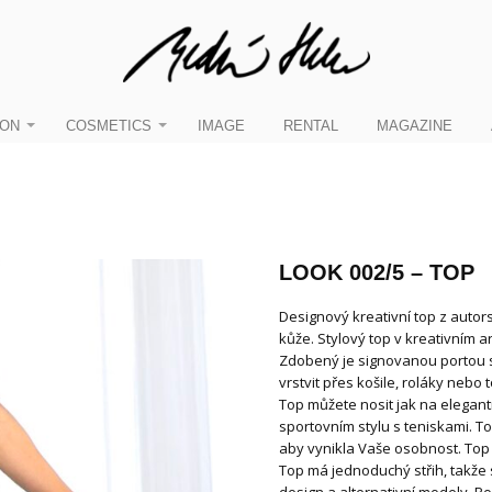
ION
COSMETICS
IMAGE
RENTAL
MAGAZINE
LOOK 002/5 – TOP
Designový kreativní top z auto
kůže. Stylový top v kreativním a
Zdobený je signovanou portou 
vrstvit přes košile, roláky nebo
Top můžete nosit jak na elegantn
sportovním stylu s teniskami. Top
aby vynikla Vaše osobnost. Top v
Top má jednoduchý střih, takže s
design a alternativní modely. P