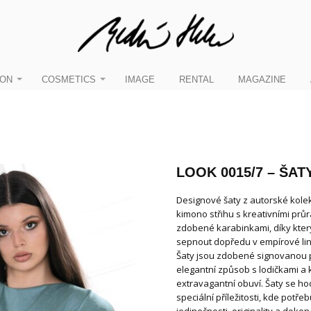
ION
COSMETICS
IMAGE
RENTAL
MAGAZINE
LOOK 0015/7 – ŠAT
Designové šaty z autorské kole
kimono střihu s kreativními prů
zdobené karabinkami, díky který
sepnout dopředu v empírové lini
Šaty jsou zdobené signovanou p
elegantní způsob s lodičkami a 
extravagantní obuví. Šaty se hod
speciální příležitosti, kde potř
jedinečnosti, originality a dokon