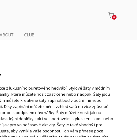
0
ABOUT
CLUB
Y
kce z luxusního buretového hedvábí. Stylové šaty v módním
ramky, které můžete nosit zastrčené nebo naopak. Šaty jsou
m můžete kreativně šaty zapínat buď v boční linii nebo
i. Díky zapínání můžete měnit vzhled šatů na více způsobů.
ortou s podpisem návrhářky. Šaty můžete nosit jak na
klasickými doplňky, tak i ve sportovním stylu s teniskami nebo
í jak pro volnočasové aktivity. Šaty je také vhodný i pro
ebujete, aby vynikla vaše osobnost. Top vám přinese pocit
alého stylu. Top má skvělý střih, takže se v něm budete cítit