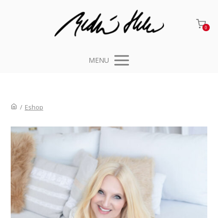
0
MENU
/
Eshop