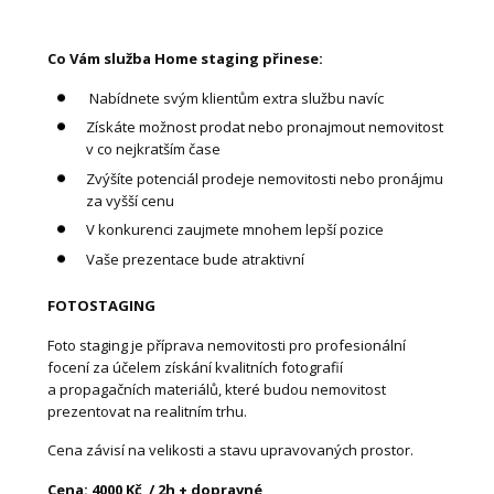
Co Vám služba Home staging přinese:
Nabídnete svým klientům extra službu navíc
Získáte možnost prodat nebo pronajmout nemovitost
v co nejkratším čase
Zvýšíte potenciál prodeje nemovitosti nebo pronájmu
za vyšší cenu
V konkurenci zaujmete mnohem lepší pozice
Vaše prezentace bude atraktivní
‍FOTOSTAGING
Foto staging je příprava nemovitosti pro profesionální
focení za účelem získání kvalitních fotografií
a propagačních materiálů, které budou nemovitost
prezentovat na realitním trhu.
‍Cena závisí na velikosti a stavu upravovaných prostor.
Cena: 4000 Kč / 2h + dopravné