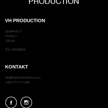
VH PRODUCTION
Spálená 21
Praha 1
100 00
IČO: 09938826
KONTAKT
hb@helenabedrnova.cz
+420 777 111 099