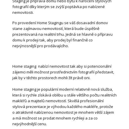
Staging je příprava domu nebo bytu k nafocení stylových
fotografií díky kterým se zvýší poptávka po nabízené
nemovitosti.
Po provedení Home Stagingu se váš dosavadní domov
stane zajímavou nemovitostí, která bude úspěšně
prezentovaná na realitní trhu. Jedná se hlavně o přípravu
domu k prodeji tak, aby prodej byl finančně co
nejvýnosnější pro prodávajícího.
Home staging nabízí nemovitost tak aby si potencionální
zájemci měli možnost prostřednictvím fotografií představit,
jak by v těchto prostorech mohli žít právě oni.
Home staging je populární moderní relativně nová služba,
která si rychle získává oblibu u stále většího počtu realitních
makléřů a majitelů nemovitostí. Skvělá profesionální
stylová prezentace je výhodou každého makléře, protože
o atraktivně nabízenou nemovitost je mnohem větší zájem
a má možnost se prodat mnohem rychleji a za co
nejvýhodnější cenu.