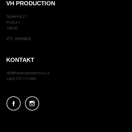
VH PRODUCTION
Spálená 21
Praha 1
100 00
IČO: 09938826
KONTAKT
hb@helenabedrnova.cz
+420 777 111 099