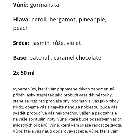
Vůně:
gurmánská
Hlava:
neroli, bergamot, pineapple,
peach
Srdce:
jasmín, růže, violet
Base:
patchuli, caramel chocolate
2x 50 ml
Vyberte vůni, která vám připomene dávno zapomenutý
příběh lásky stejně tak jako probudí vaše dávné touhy,
stane se inspirací pro vaše sny, podmani si vás jako nikdy
nikdo, obejme vás s největší něhou a noblesou, bude vás
svádět, probudí ve vás nekonečnou vášeň a pak zahraje
na vaše spirituální noty. Vůně, která bude poselstvím vašich
milostných příběhů. Vůně, která vám ukáže radost ze života.
Vůně, která vás naučí obdarovávat sebe. Vůně, která vám