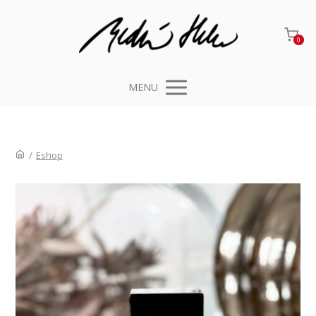
0
MENU
/
Eshop