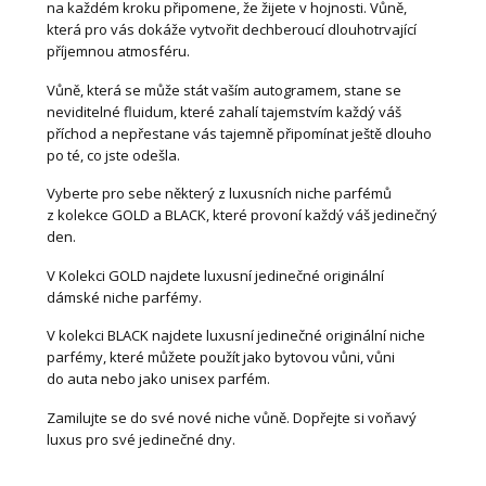
na každém kroku připomene, že žijete v hojnosti. Vůně,
která pro vás dokáže vytvořit dechberoucí dlouhotrvající
příjemnou atmosféru.
Vůně, která se může stát vaším autogramem, stane se
neviditelné fluidum, které zahalí tajemstvím každý váš
příchod a nepřestane vás tajemně připomínat ještě dlouho
po té, co jste odešla.
Vyberte pro sebe některý z luxusních niche parfémů
z kolekce GOLD a BLACK, které provoní každý váš jedinečný
den.
V Kolekci GOLD najdete luxusní jedinečné originální
dámské niche parfémy.
V kolekci BLACK najdete luxusní jedinečné originální niche
parfémy, které můžete použít jako bytovou vůni, vůni
do auta nebo jako unisex parfém.
Zamilujte se do své nové niche vůně. Dopřejte si voňavý
luxus pro své jedinečné dny.