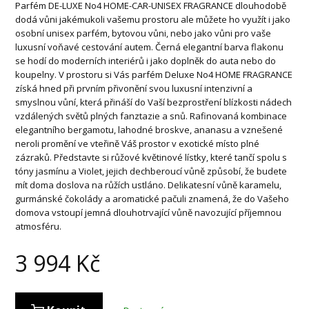
Parfém DE-LUXE No4 HOME-CAR-UNISEX FRAGRANCE dlouhodobě
dodá vůni jakémukoli vašemu prostoru ale můžete ho využít i jako
osobní unisex parfém, bytovou vůni, nebo jako vůni pro vaše
luxusní voňavé cestování autem. Černá elegantní barva flakonu
se hodí do moderních interiérů i jako doplněk do auta nebo do
koupelny. V prostoru si Vás parfém Deluxe No4 HOME FRAGRANCE
získá hned při prvním přivonění svou luxusní intenzivní a
smyslnou vůní, která přináší do Vaší bezprostření blízkosti nádech
vzdálených světů plných fanztazie a snů. Rafinovaná kombinace
elegantního bergamotu, lahodné broskve, ananasu a vznešené
neroli promění ve vteřině Váš prostor v exotické místo plné
zázraků. Představte si růžové květinové lístky, které tančí spolu s
tóny jasmínu a Violet, jejich dechberoucí vůně způsobí, že budete
mít doma doslova na růžích ustláno. Delikatesní vůně karamelu,
gurmánské čokolády a aromatické pačuli znamená, že do Vašeho
domova vstoupí jemná dlouhotrvající vůně navozující příjemnou
atmosféru.
3 994
Kč