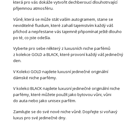
která pro vás dokáže vytvořit dechberoucí dlouhotrvající
příjemnou atmosféru.
Vůně, která se může stát vaším autogramem, stane se
neviditelné fluidum, které zahalí tajemstvím každý váš
příchod a nepřestane vás tajemně připomínat ještě dlouho
po té, co jste odešla.
Vyberte pro sebe některý z luxusních niche parfémů
z kolekce GOLD a BLACK, které provoní každý váš jedinečný
den.
V Kolekci GOLD najdete luxusní jedinečné originální
dámské niche parfémy.
V kolekci BLACK najdete luxusní jedinečné originální niche
parfémy, které můžete použít jako bytovou vůni, vůni
do auta nebo jako unisex parfém.
Zamilujte se do své nové niche vůně. Dopřejte si voňavý
luxus pro své jedinečné dny.