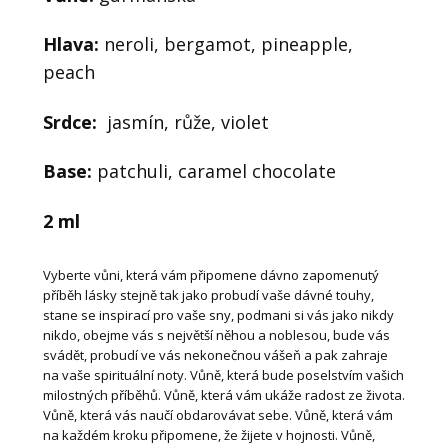
Hlava:
neroli, bergamot, pineapple,
peach
Srdce:
jasmín, růže, violet
Base:
patchuli, caramel chocolate
2 ml
Vyberte vůni, která vám připomene dávno zapomenutý
příběh lásky stejně tak jako probudí vaše dávné touhy,
stane se inspirací pro vaše sny, podmani si vás jako nikdy
nikdo, obejme vás s největší něhou a noblesou, bude vás
svádět, probudí ve vás nekonečnou vášeň a pak zahraje
na vaše spirituální noty. Vůně, která bude poselstvím vašich
milostných příběhů. Vůně, která vám ukáže radost ze života.
Vůně, která vás naučí obdarovávat sebe. Vůně, která vám
na každém kroku připomene, že žijete v hojnosti. Vůně,