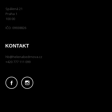
Spálená 21
Praha 1
100 00
IČO: 09938826
KONTAKT
hb@helenabedrnova.cz
+420 777 111 099