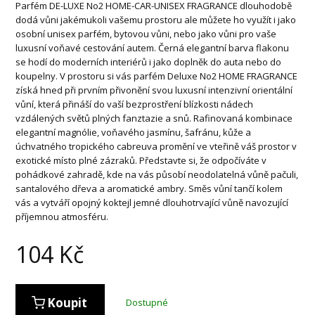
Parfém DE-LUXE No2 HOME-CAR-UNISEX FRAGRANCE dlouhodobě
dodá vůni jakémukoli vašemu prostoru ale můžete ho využít i jako
osobní unisex parfém, bytovou vůni, nebo jako vůni pro vaše
luxusní voňavé cestování autem. Černá elegantní barva flakonu
se hodí do moderních interiérů i jako doplněk do auta nebo do
koupelny. V prostoru si vás parfém Deluxe No2 HOME FRAGRANCE
získá hned při prvním přivonění svou luxusní intenzivní orientální
vůní, která přináší do vaší bezprostření blízkosti nádech
vzdálených světů plných fanztazie a snů. Rafinovaná kombinace
elegantní magnólie, voňavého jasmínu, šafránu, kůže a
úchvatného tropického cabreuva promění ve vteřině váš prostor v
exotické místo plné zázraků. Představte si, že odpočíváte v
pohádkové zahradě, kde na vás působí neodolatelná vůně pačuli,
santalového dřeva a aromatické ambry. Směs vůní tančí kolem
vás a vytváří opojný koktejl jemné dlouhotrvající vůně navozující
příjemnou atmosféru.
104
Kč
Koupit
Dostupné