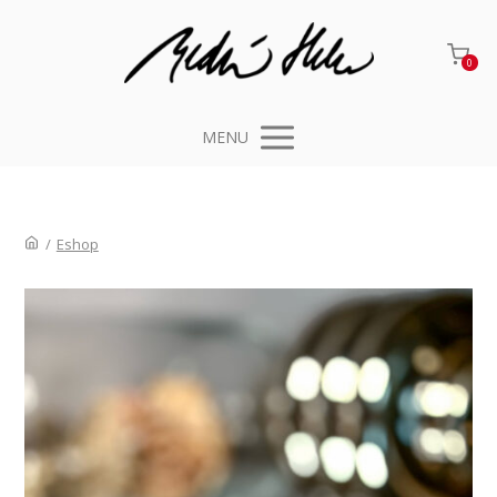
0
MENU
/
Eshop